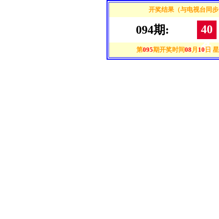
开奖结果（与电视台同步
40
094
期:
兔
第
095
期开奖时间
08
月
10
日 